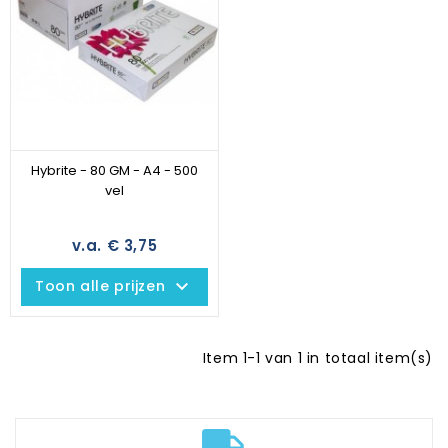
Hybrite - 80 GM - A4 - 500
vel
v.a. € 3,75
keyboard_arrow_down
Toon alle prijzen
Item 1-1 van 1 in totaal item(s)