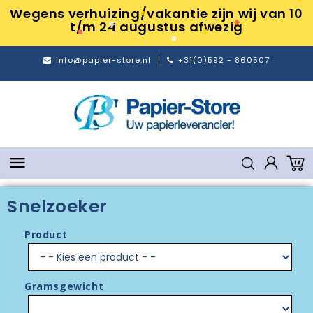
Wegens verhuizing/vakantie zijn wij van 10
t/m 24 augustus afwezig
info@papier-store.nl
+31(0)592 - 860507

Snelzoeker
Product
Gramsgewicht