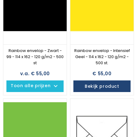
Rainbow envelop - Zwart -
Rainbow envelop - Intensief
99 - 114 x 162 - 120 g/m2 - 500
Geel - 114 x 162 - 120 g/m2 -
st
500 st.
v.a. € 55,00
€ 55,00
keyboard_arrow_down
Toon alle prijzen
Bekijk product