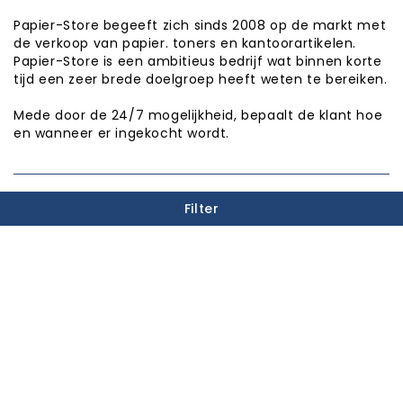
Papier-Store begeeft zich sinds 2008 op de markt met
de verkoop van papier. toners en kantoorartikelen.
Papier-Store is een ambitieus bedrijf wat binnen korte
tijd een zeer brede doelgroep heeft weten te bereiken.
Mede door de 24/7 mogelijkheid, bepaalt de klant hoe
en wanneer er ingekocht wordt.
PUNTEN SPAREN

Filter
INFORMATIE

CATEGORIEËN

WINKEL INFORMATIE

Copyright © Papier-Store 2026
Realisatie:
Proxium - Op weg naar online succes