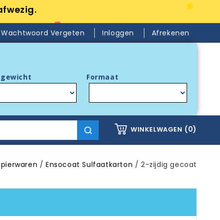
afwezig.
Wachtwoord Vergeten
Inloggen
Afrekenen
gewicht
Formaat
(0)
WINKELWAGEN
apierwaren
Ensocoat Sulfaatkarton
2-zijdig gecoat