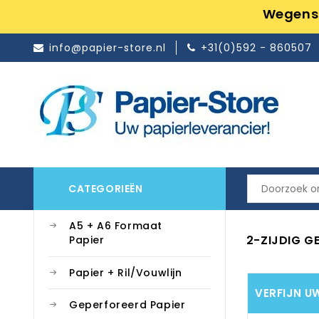
Wegens 
info@papier-store.nl
+31(0)592 - 860507
CATEGORIEËN
A5 + A6 Formaat
2-ZIJDIG G
Papier
Papier + Ril/Vouwlijn
VERFIJN U
Geperforeerd Papier