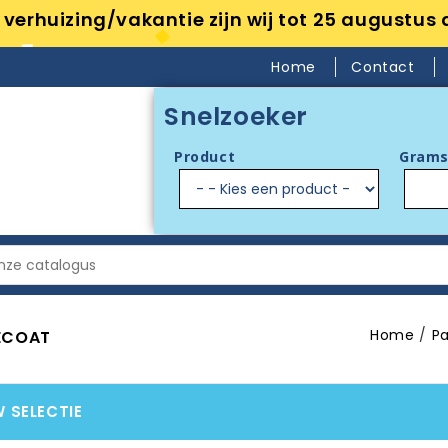
verhuizing/vakantie zijn wij tot 25 augustus 
Home
Contact
Snelzoeker
Product
Grams
Home
P
ECOAT
W SELECTIE