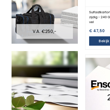
Sulfaatkarton
zijdig - 240 
vel
€ 47,50
V.A. €250,-
Bekij