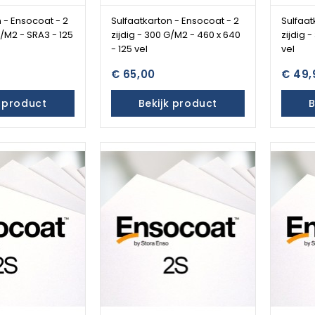
 - Ensocoat - 2
Sulfaatkarton - Ensocoat - 2
Sulfaat
G/M2 - SRA3 - 125
zijdig - 300 G/M2 - 460 x 640
zijdig 
- 125 vel
vel
€ 65,00
€ 49,
k product
Bekijk product
B