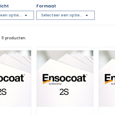
icht
Formaat


een optie...
Selecteer een optie...
jn 11 producten.