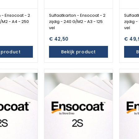
 - Ensocoat - 2
Sulfaatkarton - Ensocoat - 2
Sulfaat
G/M2 - A4 - 250
zijdig - 240 G/M2 - A3 - 125
zijdig 
vel
vel
€ 42,50
€ 49,
k product
Bekijk product
B