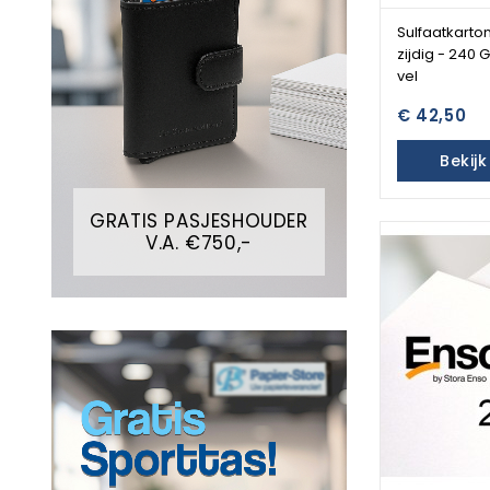
Sulfaatkarton
zijdig - 240 
vel
€ 42,50
Bekij
GRATIS PASJESHOUDER
V.A. €750,-