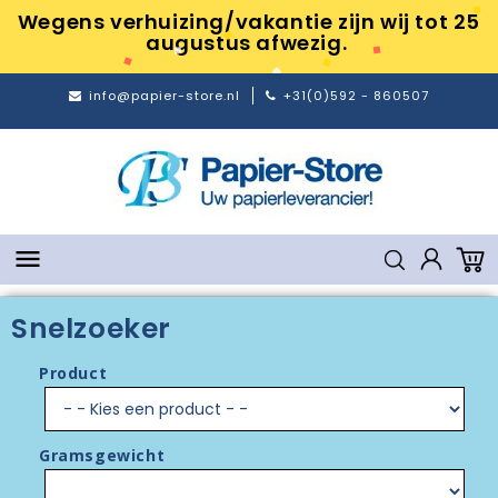
Wegens verhuizing/vakantie zijn wij tot 25
augustus afwezig.
info@papier-store.nl
+31(0)592 - 860507

Snelzoeker
Product
Gramsgewicht