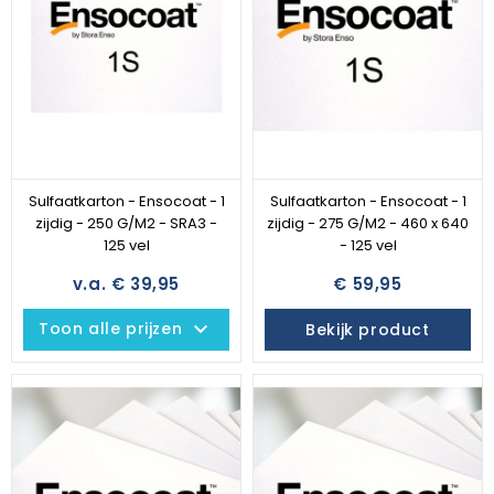
Sulfaatkarton - Ensocoat - 1
Sulfaatkarton - Ensocoat - 1
zijdig - 250 G/M2 - SRA3 -
zijdig - 275 G/M2 - 460 x 640
125 vel
- 125 vel
v.a. € 39,95
€ 59,95
keyboard_arrow_down
Toon alle prijzen
Bekijk product