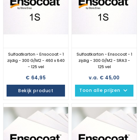
Sulfaatkarton - Ensocoat - 1
Sulfaatkarton - Ensocoat - 1
zijdig - 300 G/M2 - 460 x 640
zijdig - 300 G/M2 - SRA3 -
- 125 vel
125 vel
€ 64,95
v.a. € 45,00
keyboard_arrow_down
Toon alle prijzen
Bekijk product