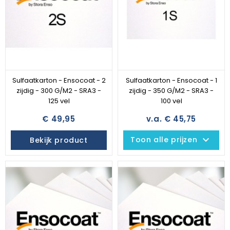
Sulfaatkarton - Ensocoat - 2
Sulfaatkarton - Ensocoat - 1
zijdig - 300 G/M2 - SRA3 -
zijdig - 350 G/M2 - SRA3 -
125 vel
100 vel
€ 49,95
v.a. € 45,75
keyboard_arrow_down
Toon alle prijzen
Bekijk product