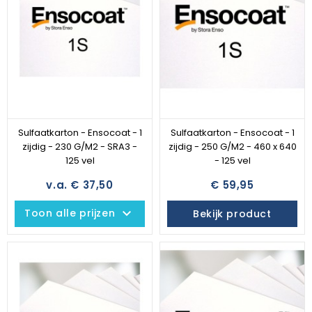
Sulfaatkarton - Ensocoat - 1
Sulfaatkarton - Ensocoat - 1
zijdig - 230 G/M2 - SRA3 -
zijdig - 250 G/M2 - 460 x 640
125 vel
- 125 vel
v.a. € 37,50
€ 59,95
keyboard_arrow_down
Toon alle prijzen
Bekijk product