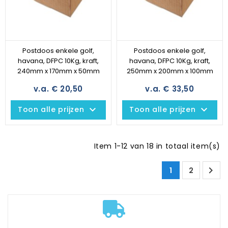
Postdoos enkele golf,
Postdoos enkele golf,
havana, DFPC 10Kg, kraft,
havana, DFPC 10Kg, kraft,
240mm x 170mm x 50mm
250mm x 200mm x 100mm
v.a. € 20,50
v.a. € 33,50
keyboard_arrow_down
keyboard_arrow_down
Toon alle prijzen
Toon alle prijzen
Item 1-12 van 18 in totaal item(s)

1
2