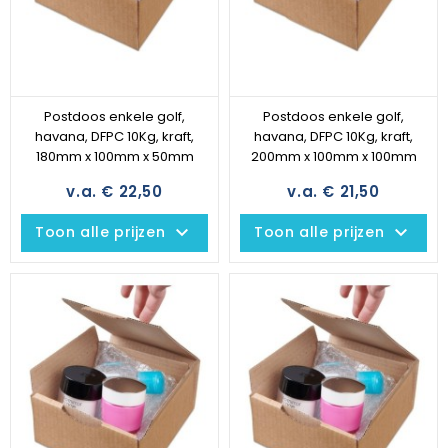
Postdoos enkele golf,
Postdoos enkele golf,
havana, DFPC 10Kg, kraft,
havana, DFPC 10Kg, kraft,
180mm x 100mm x 50mm
200mm x 100mm x 100mm
v.a. € 22,50
v.a. € 21,50
keyboard_arrow_down
keyboard_arrow_down
Toon alle prijzen
Toon alle prijzen