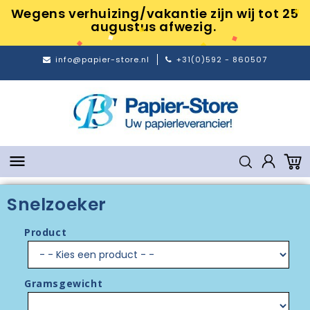
Wegens verhuizing/vakantie zijn wij tot 25
augustus afwezig.
info@papier-store.nl
+31(0)592 - 860507

Snelzoeker
Product
Gramsgewicht