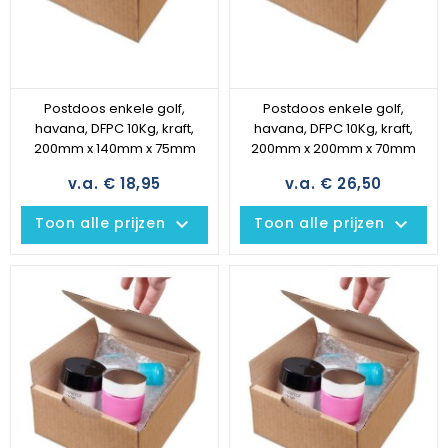
Postdoos enkele golf,
Postdoos enkele golf,
havana, DFPC 10Kg, kraft,
havana, DFPC 10Kg, kraft,
200mm x 140mm x 75mm
200mm x 200mm x 70mm
v.a. € 18,95
v.a. € 26,50
keyboard_arrow_down
keyboard_arrow_down
Toon alle prijzen
Toon alle prijzen