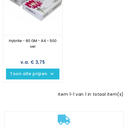
Hybrite - 80 GM - A4 - 500
vel
v.a. € 3,75
keyboard_arrow_down
Toon alle prijzen
Item 1-1 van 1 in totaal item(s)