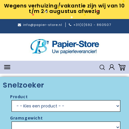
Wegens verhuizing/vakantie zijn wij van 10
t/m 24 augustus afwezig
info@papier-store.nl
+31(0)592 - 860507

Snelzoeker
Product
Gramsgewicht