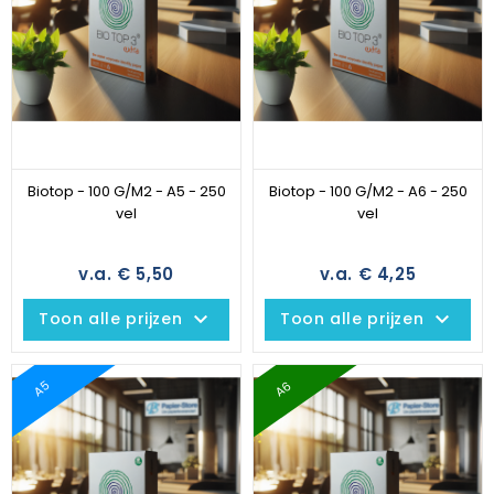
Biotop - 100 G/M2 - A5 - 250
Biotop - 100 G/M2 - A6 - 250
vel
vel
v.a. € 5,50
v.a. € 4,25
keyboard_arrow_down
keyboard_arrow_down
Toon alle prijzen
Toon alle prijzen
A6
A5