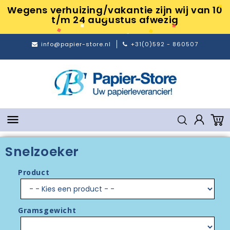
Wegens verhuizing/vakantie zijn wij van 10
t/m 24 augustus afwezig
info@papier-store.nl
+31(0)592 - 860507

Snelzoeker
Product
Gramsgewicht