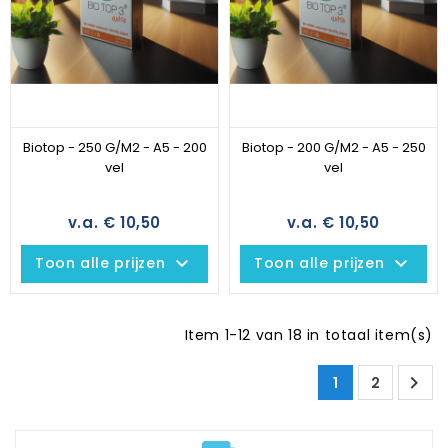
Biotop - 250 G/M2 - A5 - 200
Biotop - 200 G/M2 - A5 - 250
vel
vel
v.a. € 10,50
v.a. € 10,50
keyboard_arrow_down
keyboard_arrow_down
Toon alle prijzen
Toon alle prijzen
Item 1-12 van 18 in totaal item(s)

1
2