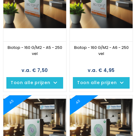
Biotop - 160 G/M2 - A5 - 250
Biotop - 160 G/M2 - A6 - 250
vel
vel
v.a. € 7,50
v.a. € 4,95
keyboard_arrow_down
keyboard_arrow_down
Toon alle prijzen
Toon alle prijzen
A5
A5