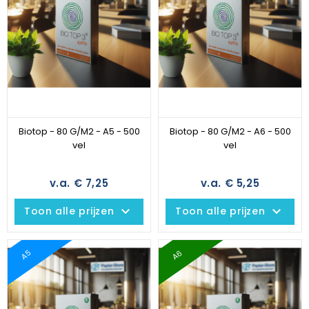
Biotop - 80 G/M2 - A5 - 500
Biotop - 80 G/M2 - A6 - 500
vel
vel
v.a. € 7,25
v.a. € 5,25
keyboard_arrow_down
keyboard_arrow_down
Toon alle prijzen
Toon alle prijzen
A6
A5