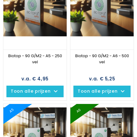
Biotop - 90 G/M2 - A5 - 250
Biotop - 90 G/M2 - A6 - 500
vel
vel
v.a. € 4,95
v.a. € 5,25
keyboard_arrow_down
keyboard_arrow_down
Toon alle prijzen
Toon alle prijzen
A6
A5