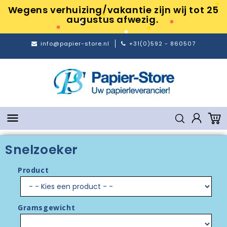
Wegens verhuizing/vakantie zijn wij tot 25
augustus afwezig.
info@papier-store.nl
+31(0)592 - 860507

Snelzoeker
Product
Gramsgewicht