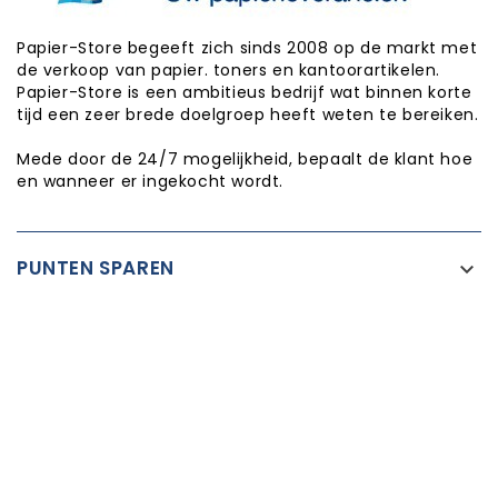
Papier-Store begeeft zich sinds 2008 op de markt met
de verkoop van papier. toners en kantoorartikelen.
Papier-Store is een ambitieus bedrijf wat binnen korte
tijd een zeer brede doelgroep heeft weten te bereiken.
Mede door de 24/7 mogelijkheid, bepaalt de klant hoe
en wanneer er ingekocht wordt.
PUNTEN SPAREN

INFORMATIE

CATEGORIEËN

WINKEL INFORMATIE

Copyright © Papier-Store 2026
Realisatie:
Proxium - Op weg naar online succes