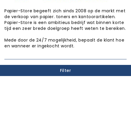
Papier-Store begeeft zich sinds 2008 op de markt met
de verkoop van papier. toners en kantoorartikelen.
Papier-Store is een ambitieus bedrijf wat binnen korte
tijd een zeer brede doelgroep heeft weten te bereiken.
Mede door de 24/7 mogelijkheid, bepaalt de klant hoe
en wanneer er ingekocht wordt.
PUNTEN SPAREN

Filter
INFORMATIE

CATEGORIEËN

WINKEL INFORMATIE

Copyright © Papier-Store 2026
Realisatie:
Proxium - Op weg naar online succes