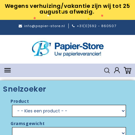
Wegens verhuizing/vakantie zijn wij tot 25
augustus afwezig.
info@papier-store.nl
+31(0)592 - 860507

Snelzoeker
Product
Gramsgewicht