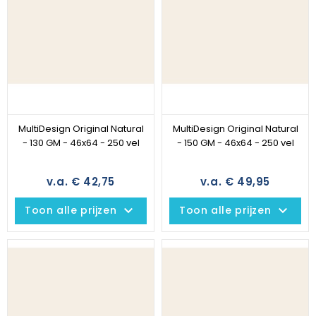
MultiDesign Original Natural
MultiDesign Original Natural
- 130 GM - 46x64 - 250 vel
- 150 GM - 46x64 - 250 vel
v.a. € 42,75
v.a. € 49,95
keyboard_arrow_down
keyboard_arrow_down
Toon alle prijzen
Toon alle prijzen