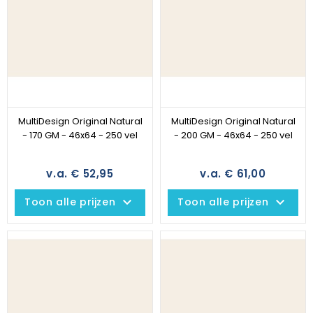
MultiDesign Original Natural
MultiDesign Original Natural
- 170 GM - 46x64 - 250 vel
- 200 GM - 46x64 - 250 vel
v.a. € 52,95
v.a. € 61,00
keyboard_arrow_down
keyboard_arrow_down
Toon alle prijzen
Toon alle prijzen