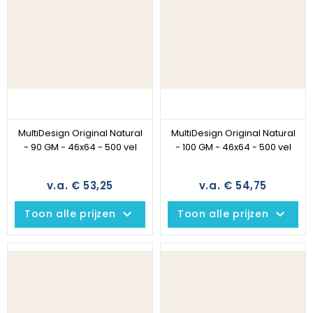
MultiDesign Original Natural
MultiDesign Original Natural
- 90 GM - 46x64 - 500 vel
- 100 GM - 46x64 - 500 vel
v.a. € 53,25
v.a. € 54,75
keyboard_arrow_down
keyboard_arrow_down
Toon alle prijzen
Toon alle prijzen