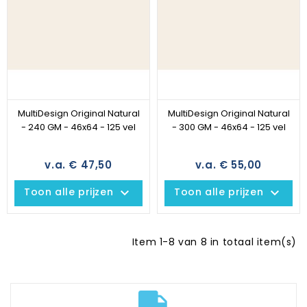
MultiDesign Original Natural
MultiDesign Original Natural
- 240 GM - 46x64 - 125 vel
- 300 GM - 46x64 - 125 vel
v.a. € 47,50
v.a. € 55,00
keyboard_arrow_down
keyboard_arrow_down
Toon alle prijzen
Toon alle prijzen
Item 1-8 van 8 in totaal item(s)