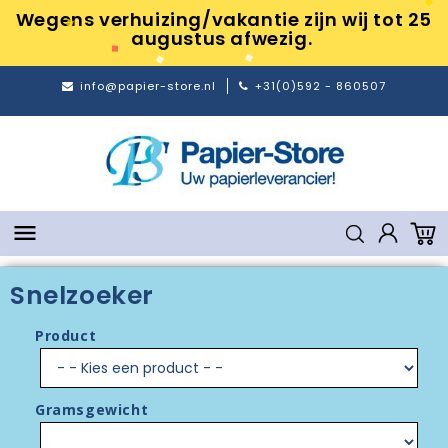
Wegens verhuizing/vakantie zijn wij tot 25
augustus afwezig.
info@papier-store.nl
+31(0)592 - 860507

Snelzoeker
Product
Gramsgewicht