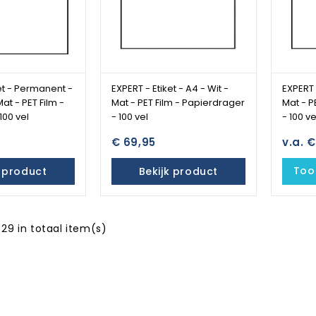
et - Permanent -
EXPERT - Etiket - A4 - Wit -
EXPERT 
at - PET Film -
Mat - PET Film - Papierdrager
Mat - P
100 vel
- 100 vel
- 100 ve
€ 69,95
v.a. 
Toon
k product
Bekijk product
 29 in totaal item(s)