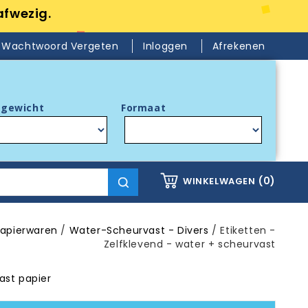
afwezig.
Wachtwoord Vergeten
Inloggen
Afrekenen
gewicht
Formaat
(0)
WINKELWAGEN
apierwaren
Water-Scheurvast - Divers
Etiketten -
Zelfklevend - water + scheurvast
vast papier