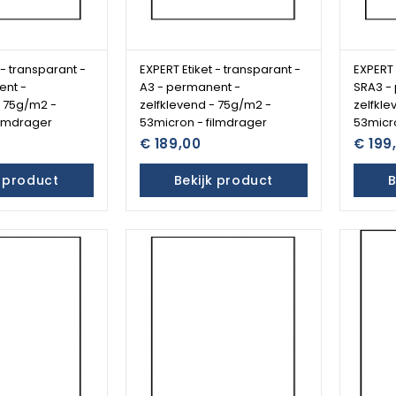
 - transparant -
EXPERT Etiket - transparant -
EXPERT 
ent -
A3 - permanent -
SRA3 -
- 75g/m2 -
zelfklevend - 75g/m2 -
zelfkle
ilmdrager
53micron - filmdrager
53micro
€ 189,00
€ 199
k product
Bekijk product
B