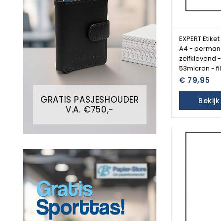
EXPERT Etiket
A4 - perman
zelfklevend 
53micron - f
€ 79,95
GRATIS PASJESHOUDER
Bekij
V.A. €750,-