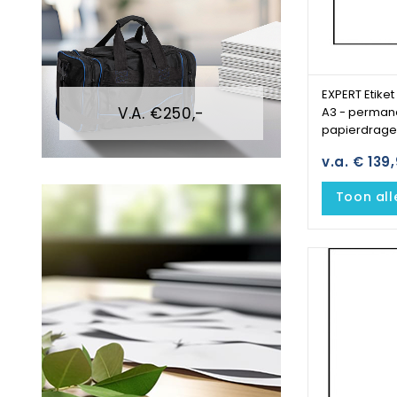
EXPERT Etiket
V.A. €250,-
A3 - perman
papierdrager
v.a. € 139
Toon all