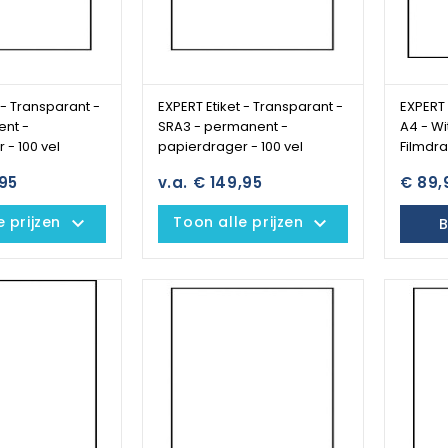
 - Transparant -
EXPERT Etiket - Transparant -
EXPERT 
ent -
SRA3 - permanent -
A4 - Wit
 - 100 vel
papierdrager - 100 vel
Filmdra
,95
v.a. € 149,95
€ 89,
keyboard_arrow_down
keyboard_arrow_down
e prijzen
Toon alle prijzen
B