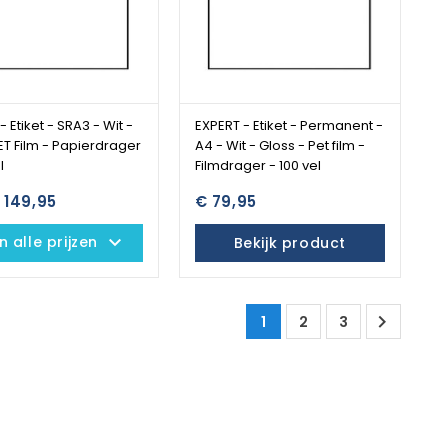
- Etiket - SRA3 - Wit -
EXPERT - Etiket - Permanent -
ET Film - Papierdrager
A4 - Wit - Gloss - Pet film -
l
Filmdrager - 100 vel
€ 149,95
€ 79,95
keyboard_arrow_down
 alle prijzen
Bekijk product

1
2
3