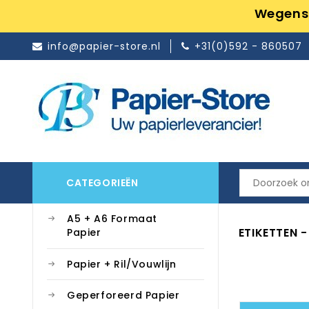
Wegens 
info@papier-store.nl
+31(0)592 - 860507
CATEGORIEËN
A5 + A6 Formaat
ETIKETTEN 
Papier
Papier + Ril/Vouwlijn
Geperforeerd Papier