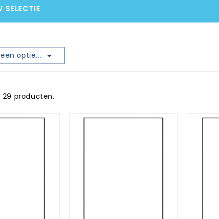
W SELECTIE

een optie...
jn 29 producten.