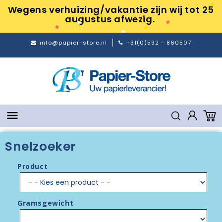
Wegens verhuizing/vakantie zijn wij tot 25
augustus afwezig.
info@papier-store.nl
+31(0)592 - 860507

Snelzoeker
Product
Gramsgewicht