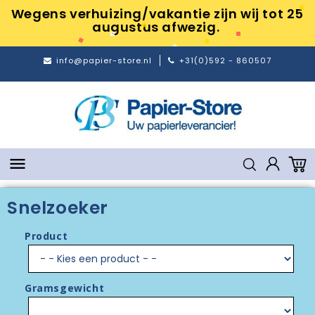
Wegens verhuizing/vakantie zijn wij tot 25
augustus afwezig.
info@papier-store.nl
+31(0)592 - 860507

Snelzoeker
Product
Gramsgewicht