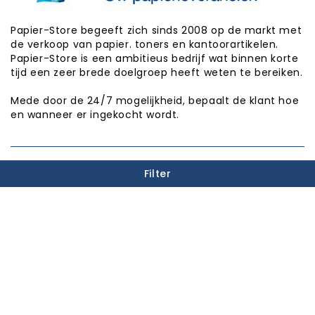
Papier-Store begeeft zich sinds 2008 op de markt met
de verkoop van papier. toners en kantoorartikelen.
Papier-Store is een ambitieus bedrijf wat binnen korte
tijd een zeer brede doelgroep heeft weten te bereiken.
Mede door de 24/7 mogelijkheid, bepaalt de klant hoe
en wanneer er ingekocht wordt.
PUNTEN SPAREN

Filter
INFORMATIE

CATEGORIEËN

WINKEL INFORMATIE

Copyright © Papier-Store 2026
Realisatie:
Proxium - Op weg naar online succes