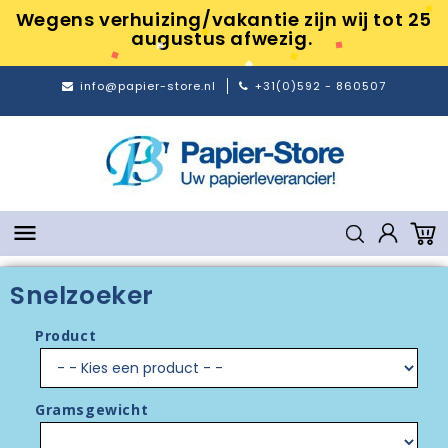
Wegens verhuizing/vakantie zijn wij tot 25
augustus afwezig.
info@papier-store.nl
+31(0)592 - 860507

Snelzoeker
Product
Gramsgewicht