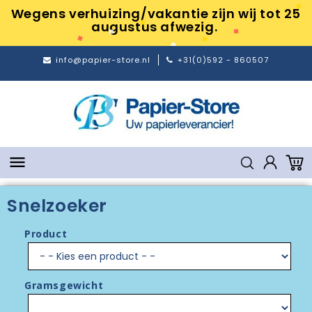
Wegens verhuizing/vakantie zijn wij tot 25
augustus afwezig.
info@papier-store.nl
+31(0)592 - 860507

Snelzoeker
Product
Gramsgewicht