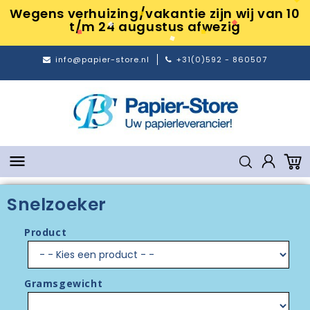
Wegens verhuizing/vakantie zijn wij van 10
t/m 24 augustus afwezig
info@papier-store.nl
+31(0)592 - 860507

Snelzoeker
Product
Gramsgewicht