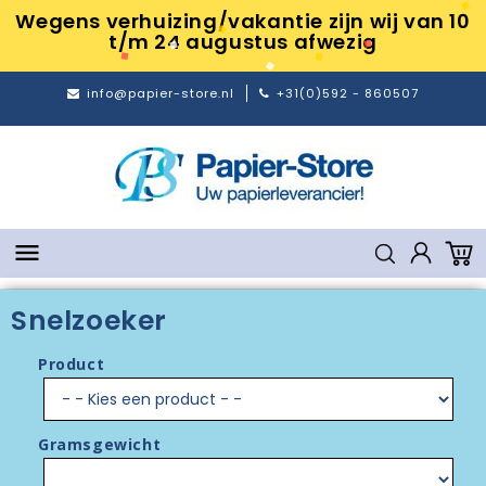
Wegens verhuizing/vakantie zijn wij van 10
t/m 24 augustus afwezig
info@papier-store.nl
+31(0)592 - 860507

Snelzoeker
Product
Gramsgewicht