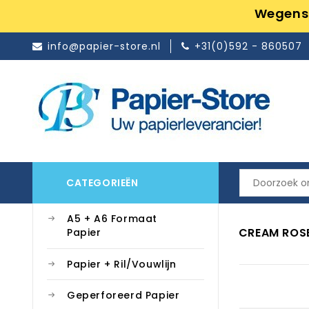
Wegens 
info@papier-store.nl
+31(0)592 - 860507
CATEGORIEËN
A5 + A6 Formaat
CREAM ROS
Papier
Papier + Ril/Vouwlijn
Geperforeerd Papier