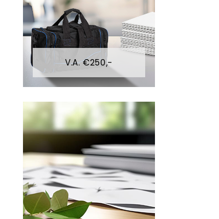
V.A. €250,-