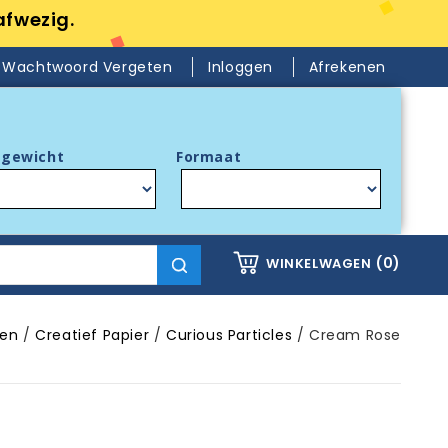
afwezig.
Wachtwoord Vergeten
Inloggen
Afrekenen
gewicht
Formaat
(0)
WINKELWAGEN
ren
Creatief Papier
Curious Particles
Cream Rose
N