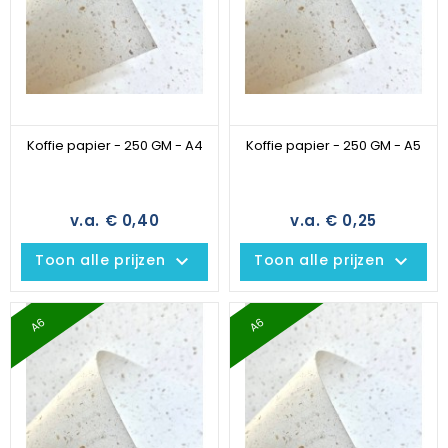
Koffie papier - 250 GM - A4
Koffie papier - 250 GM - A5
v.a. € 0,40
v.a. € 0,25
keyboard_arrow_down
keyboard_arrow_down
Toon alle prijzen
Toon alle prijzen
A6
A6