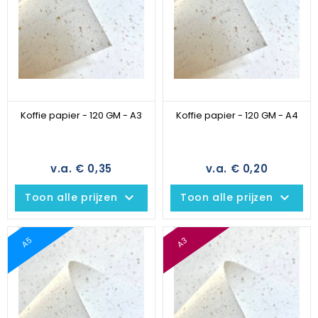
Koffie papier - 120 GM - A3
Koffie papier - 120 GM - A4
v.a. € 0,35
v.a. € 0,20
keyboard_arrow_down
keyboard_arrow_down
Toon alle prijzen
Toon alle prijzen
A5
A3