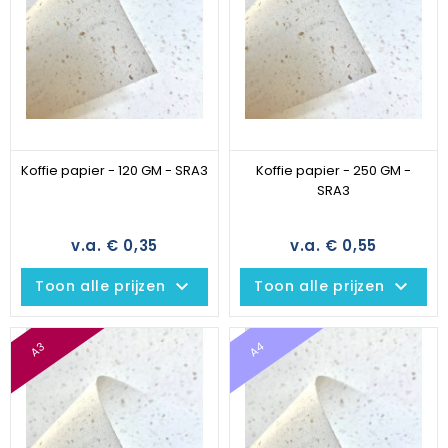
Koffie papier - 120 GM - SRA3
Koffie papier - 250 GM -
SRA3
v.a. € 0,35
v.a. € 0,55
keyboard_arrow_down
keyboard_arrow_down
Toon alle prijzen
Toon alle prijzen
A3
A4