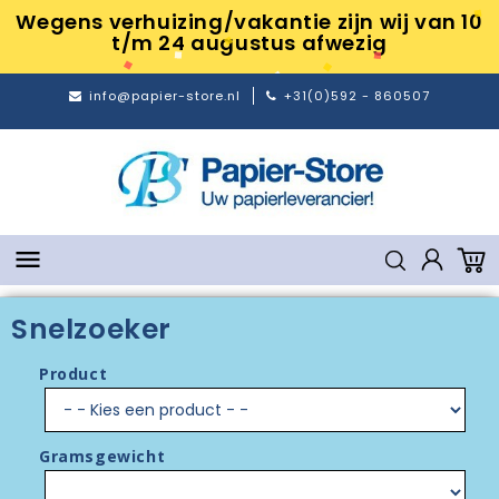
Wegens verhuizing/vakantie zijn wij van 10
t/m 24 augustus afwezig
info@papier-store.nl
+31(0)592 - 860507

Snelzoeker
Product
Gramsgewicht