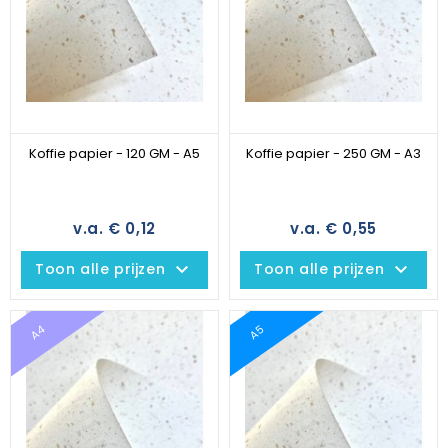
Koffie papier - 120 GM - A5
Koffie papier - 250 GM - A3
v.a. € 0,12
v.a. € 0,55
keyboard_arrow_down
keyboard_arrow_down
Toon alle prijzen
Toon alle prijzen
A4
A5