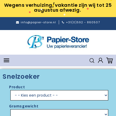
Wegens verhuizing/vakantie zijn wij tot 25
augustus afwezig.
info@papier-store.nl
+31(0)592 - 860507

Snelzoeker
Product
Gramsgewicht