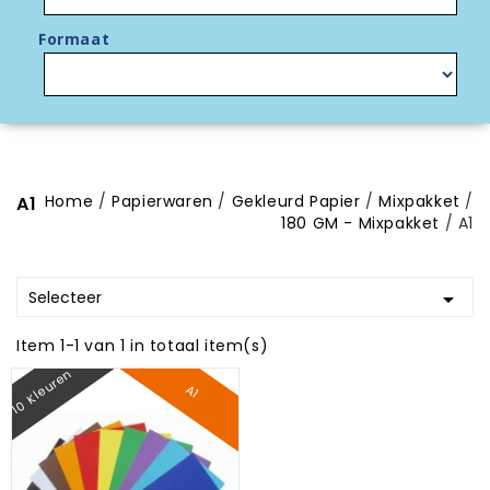
Formaat
Home
Papierwaren
Gekleurd Papier
Mixpakket
A1
180 GM - Mixpakket
A1
Selecteer

Item 1-1 van 1 in totaal item(s)
10 Kleuren
A1