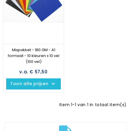
Mixpakket - 180 GM - A1
formaat - 10 kleuren x 10 vel
(100 vel)
v.a. € 57,50
keyboard_arrow_down
Toon alle prijzen
Item 1-1 van 1 in totaal item(s)