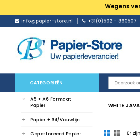
Wegens ver
info@papier-store.nl
+31(0)592 - 860507
CATEGORIEËN
A5 + A6 Formaat
WHITE JAVA
Papier
Papier + Ril/Vouwlijn
Er zi
Geperforeerd Papier