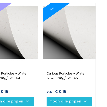
A5
 Particles - White
Curious Particles - White
 120g/m2 - A4
Java - 120g/m2 - A5
 0,15
v.a. € 0,15
keyboard_arrow_down
keyboard_arrow_down
 alle prijzen
Toon alle prijzen