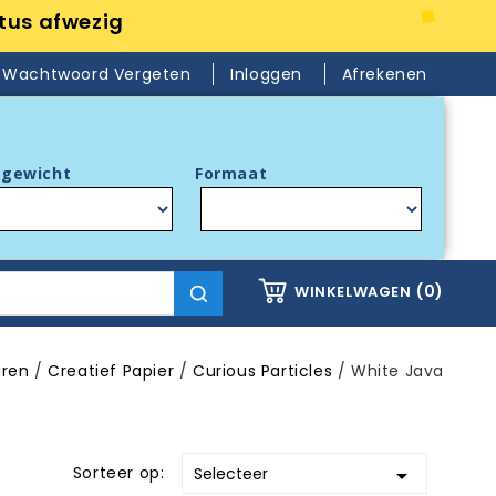
tus afwezig
Wachtwoord Vergeten
Inloggen
Afrekenen
gewicht
Formaat
(0)
WINKELWAGEN
aren
Creatief Papier
Curious Particles
White Java
Sorteer op:
Selecteer
