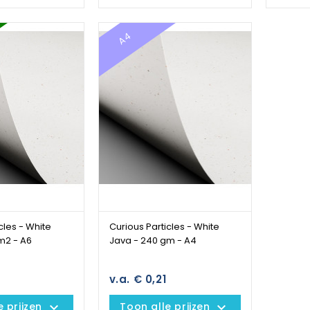
A4
cles - White
Curious Particles - White
m2 - A6
Java - 240 gm - A4
v.a. € 0,21
keyboard_arrow_down
keyboard_arrow_down
e prijzen
Toon alle prijzen