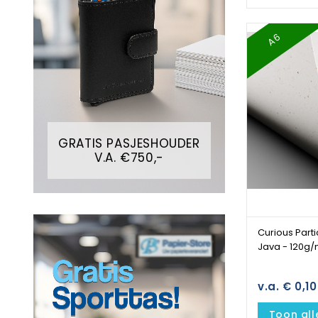
A6
GRATIS PASJESHOUDER
V.A. €750,-
Curious Parti
Java - 120g/
v.a. € 0,10
Toon all