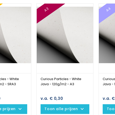
A4
A3
cles - White
Curious Particles - White
Curious
m2 - SRA3
Java - 120g/m2 - A3
Java -
0
v.a. € 0,30
v.a. €
keyboard_arrow_down
keyboard_arrow_down
e prijzen
Toon alle prijzen
Toon