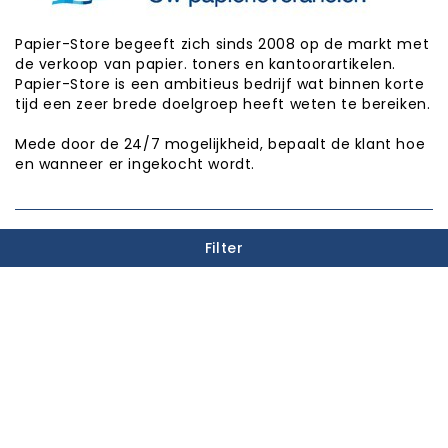
Papier-Store begeeft zich sinds 2008 op de markt met
de verkoop van papier. toners en kantoorartikelen.
Papier-Store is een ambitieus bedrijf wat binnen korte
tijd een zeer brede doelgroep heeft weten te bereiken.
Mede door de 24/7 mogelijkheid, bepaalt de klant hoe
en wanneer er ingekocht wordt.
PUNTEN SPAREN

Filter
INFORMATIE

CATEGORIEËN

WINKEL INFORMATIE

Copyright © Papier-Store 2026
Realisatie:
Proxium - Op weg naar online succes