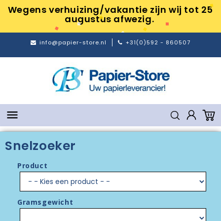
Wegens verhuizing/vakantie zijn wij tot 25
augustus afwezig.
info@papier-store.nl
+31(0)592 - 860507

Snelzoeker
Product
Gramsgewicht