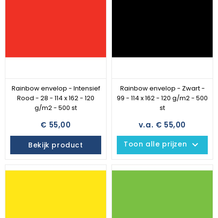
Rainbow envelop - Intensief
Rainbow envelop - Zwart -
Rood - 28 - 114 x 162 - 120
99 - 114 x 162 - 120 g/m2 - 500
g/m2 - 500 st
st
€ 55,00
v.a. € 55,00
keyboard_arrow_down
Toon alle prijzen
Bekijk product