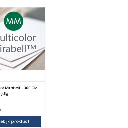
lor Mirabell - 300 GM -
ijdig
5
ekijk product