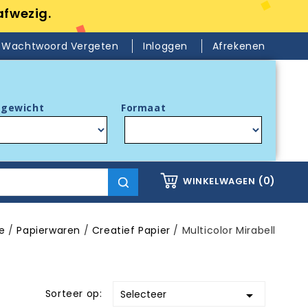
afwezig.
Wachtwoord Vergeten
Inloggen
Afrekenen
gewicht
Formaat
(0)
WINKELWAGEN
e
Papierwaren
Creatief Papier
Multicolor Mirabell
Sorteer op:
Selecteer
