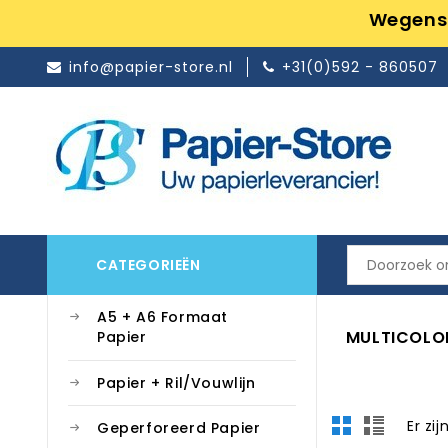
Wegens 
info@papier-store.nl
+31(0)592 - 860507
CATEGORIEËN
A5 + A6 Formaat
MULTICOLOR
Papier
Papier + Ril/Vouwlijn
Er zi
Geperforeerd Papier