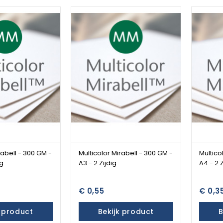
rabell - 300 GM -
Multicolor Mirabell - 300 GM -
Multico
ig
A3 - 2 Zijdig
A4 - 2 Z
€ 0,55
€ 0,3
k product
Bekijk product
B