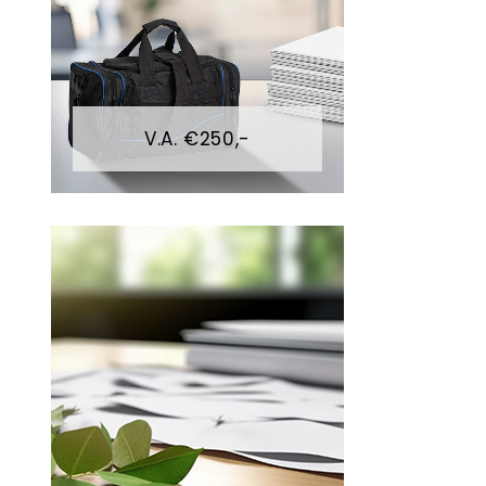
V.A. €250,-