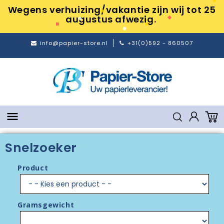
Wegens verhuizing/vakantie zijn wij tot 25
augustus afwezig.
info@papier-store.nl
+31(0)592 - 860507

Snelzoeker
Product
Gramsgewicht