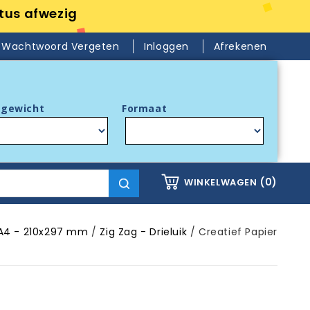
tus afwezig
Wachtwoord Vergeten
Inloggen
Afrekenen
gewicht
Formaat
(0)
WINKELWAGEN
A4 - 210x297 mm
Zig Zag - Drieluik
Creatief Papier
N