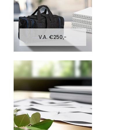
V.A. €250,-