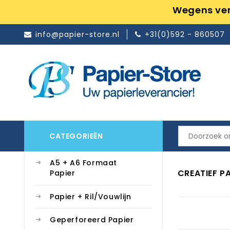
Wegens ver
info@papier-store.nl
+31(0)592 - 860507
CATEGORIEËN
A5 + A6 Formaat
CREATIEF PA
Papier
Papier + Ril/Vouwlijn
Geperforeerd Papier