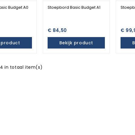
asic Budget A0
Stoepbord Basic Budget A1
Stoepb
€ 84,50
€ 99,
k product
Bekijk product
B
4 in totaal item(s)