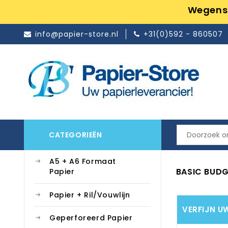
Wegens 
info@papier-store.nl
+31(0)592 - 860507
CATEGORIEËN
A5 + A6 Formaat
BASIC BUD
Papier
Papier + Ril/Vouwlijn
VERFIJN U
Geperforeerd Papier