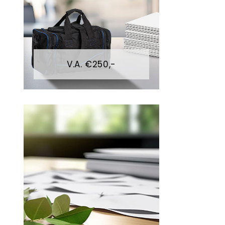
V.A. €250,-