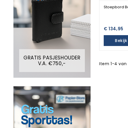
Stoepbord B
€ 134,95
Bekij
GRATIS PASJESHOUDER
V.A. €750,-
Item 1-4 van 