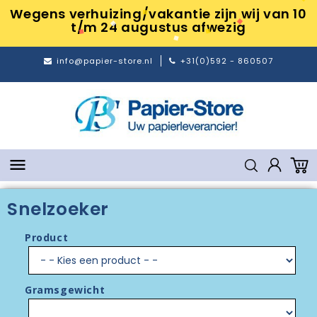
Wegens verhuizing/vakantie zijn wij van 10
t/m 24 augustus afwezig
info@papier-store.nl
+31(0)592 - 860507

Snelzoeker
Product
Gramsgewicht