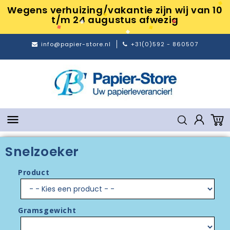
Wegens verhuizing/vakantie zijn wij van 10
t/m 24 augustus afwezig
info@papier-store.nl
+31(0)592 - 860507

Snelzoeker
Product
Gramsgewicht