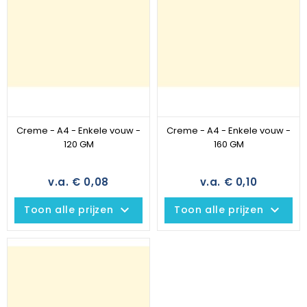
Creme - A4 - Enkele vouw -
Creme - A4 - Enkele vouw -
120 GM
160 GM
v.a. € 0,08
v.a. € 0,10
keyboard_arrow_down
keyboard_arrow_down
Toon alle prijzen
Toon alle prijzen