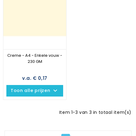
Creme - A4 - Enkele vouw -
230 GM
v.a. € 0,17
keyboard_arrow_down
Toon alle prijzen
Item 1-3 van 3 in totaal item(s)