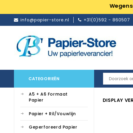
Wegens 
info@papier-store.nl
+31(0)592 - 860507
CATEGORIEËN
A5 + A6 Formaat
DISPLAY VE
Papier
Papier + Ril/Vouwlijn
Geperforeerd Papier