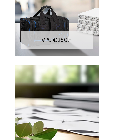
V.A. €250,-