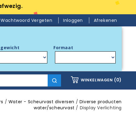
afwezig.
Wachtwoord Vergeten
Inloggen
Afrekenen
gewicht
Formaat
(0)
WINKELWAGEN
rs
Water - Scheurvast diversen
Diverse producten
water/scheurvast
Display Verlichting