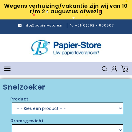
Wegens verhuizing/vakantie zijn wij van 10
t/m 24 augustus afwezig
info@papier-store.nl
+31(0)592 - 860507

Snelzoeker
Product
Gramsgewicht