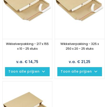
Wikkelverpakking - 217 x 155
Wikkelverpakking - 325 x
x 10 - 25 stuks
250 x 20 - 25 stuks
v.a. € 14,75
v.a. € 21,25
keyboard_arrow_down
keyboard_arrow_down
Toon alle prijzen
Toon alle prijzen