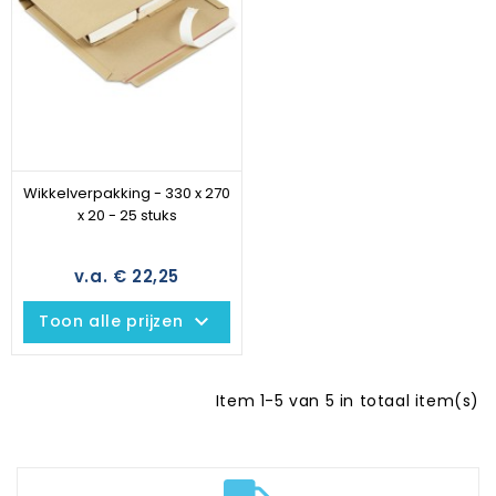
Wikkelverpakking - 330 x 270
x 20 - 25 stuks
v.a. € 22,25
keyboard_arrow_down
Toon alle prijzen
Item 1-5 van 5 in totaal item(s)