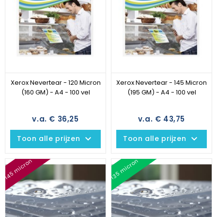
Xerox Nevertear - 120 Micron
Xerox Nevertear - 145 Micron
(160 GM) - A4 - 100 vel
(195 GM) - A4 - 100 vel
v.a. € 36,25
v.a. € 43,75
keyboard_arrow_down
keyboard_arrow_down
Toon alle prijzen
Toon alle prijzen
145 micron
135 micron