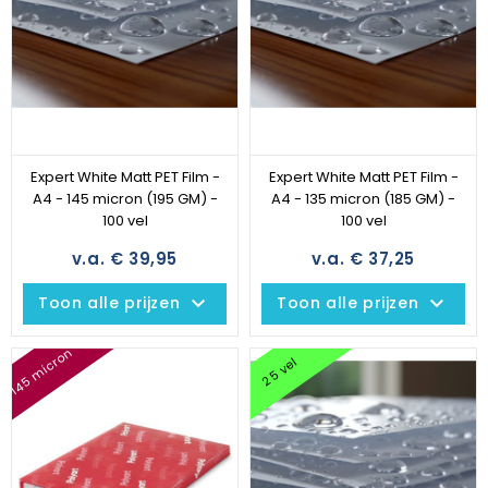
Expert White Matt PET Film -
Expert White Matt PET Film -
A4 - 145 micron (195 GM) -
A4 - 135 micron (185 GM) -
100 vel
100 vel
v.a. € 39,95
v.a. € 37,25
keyboard_arrow_down
keyboard_arrow_down
Toon alle prijzen
Toon alle prijzen
145 micron
25 vel