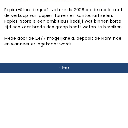
Papier-Store begeeft zich sinds 2008 op de markt met
de verkoop van papier. toners en kantoorartikelen.
Papier-Store is een ambitieus bedrijf wat binnen korte
tijd een zeer brede doelgroep heeft weten te bereiken.
Mede door de 24/7 mogelijkheid, bepaalt de klant hoe
en wanneer er ingekocht wordt.
PUNTEN SPAREN

Filter
INFORMATIE

CATEGORIEËN

WINKEL INFORMATIE

Copyright © Papier-Store 2026
Realisatie:
Proxium - Op weg naar online succes