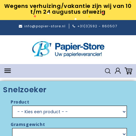
Wegens verhuizing/vakantie zijn wij van 10
t/m 24 augustus afwezig
info@papier-store.nl
+31(0)592 - 860507

Snelzoeker
Product
Gramsgewicht