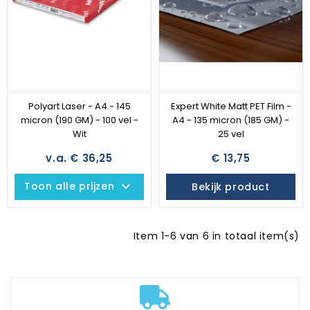
Polyart Laser - A4 - 145
Expert White Matt PET Film -
micron (190 GM) - 100 vel -
A4 - 135 micron (185 GM) -
Wit
25 vel
v.a. € 36,25
€ 13,75
keyboard_arrow_down
Toon alle prijzen
Bekijk product
Item 1-6 van 6 in totaal item(s)