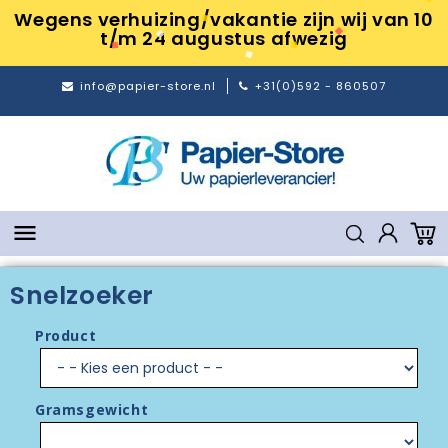
Wegens verhuizing/vakantie zijn wij van 10
t/m 24 augustus afwezig
info@papier-store.nl
+31(0)592 - 860507

Snelzoeker
Product
Gramsgewicht